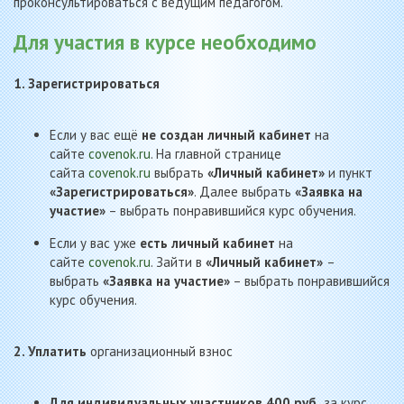
проконсультироваться с ведущим педагогом.
Для участия в курсе необходимо
1. Зарегистрироваться
Если у вас ещё
не создан личный кабинет
на
сайте
covenok.ru
. На главной странице
сайта
covenok.ru
выбрать
«Личный кабинет»
и пункт
«Зарегистрироваться»
. Далее выбрать
«Заявка на
участие»
– выбрать понравившийся курс обучения.
Если у вас уже
есть личный кабинет
на
сайте
covenok.ru
. Зайти в
«Личный кабинет»
–
выбрать
«Заявка на участие»
– выбрать понравившийся
курс обучения.
2. Уплатить
организационный взнос
Для индивидуальных участников 400 руб.
за курс