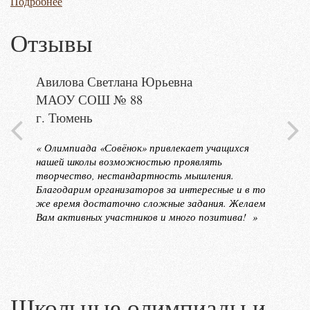
Подробнее
Отзывы
Авилова Светлана Юрьевна
Губец
МАОУ СОШ № 88
МАОУ
тный
г. Тюмень
г. Ба
« Олимпиада «Совёнок» привлекает учащихся
« Мне 
нашей школы возможностью проявлять
прошло
творчество, нестандартность мышления.
тура. 
РЫВ
Благодарим организаторов за интересные и в то
пройти
же время достаточно сложные задания. Желаем
Обязат
чи
Вам активных участников и много позитива! »
год. »
в. Дети
учают
оримые
»
Школьные олимпиады и