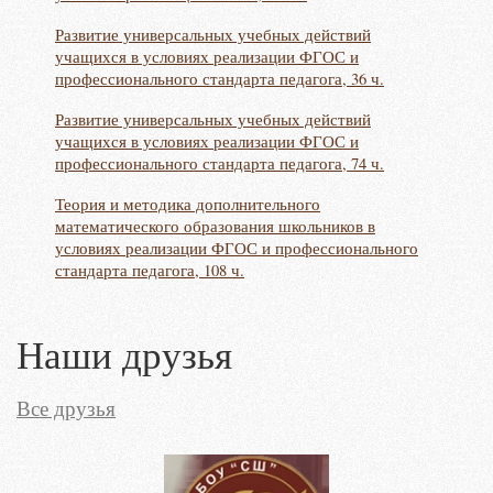
2018» (
Развитие универсальных учебных действий
нок для
Междун
учащихся в условиях реализации ФГОС и
гумани
профессионального стандарта педагога, 36 ч.
нета
Всерос
Развитие универсальных учебных действий
 для
межпре
учащихся в условиях реализации ФГОС и
профессионального стандарта педагога, 74 ч.
Теория и методика дополнительного
математического образования школьников в
условиях реализации ФГОС и профессионального
стандарта педагога, 108 ч.
Наши друзья
Все друзья