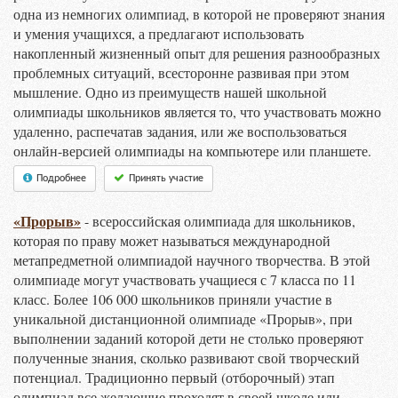
одна из немногих олимпиад, в которой не проверяют знания
и умения учащихся, а предлагают использовать
накопленный жизненный опыт для решения разнообразных
проблемных ситуаций, всесторонне развивая при этом
мышление. Одно из преимуществ нашей школьной
олимпиады школьников является то, что участвовать можно
удаленно, распечатав задания, или же воспользоваться
онлайн-версией олимпиады на компьютере или планшете.
Подробнее
Принять участие
«Прорыв»
- всероссийская олимпиада для школьников,
которая по праву может называться международной
метапредметной олимпиадой научного творчества. В этой
олимпиаде могут участвовать учащиеся с 7 класса по 11
класс. Более 106 000 школьников приняли участие в
уникальной дистанционной олимпиаде «Прорыв», при
выполнении заданий которой дети не столько проверяют
полученные знания, сколько развивают свой творческий
потенциал. Традиционно первый (отборочный) этап
олимпиад все желающие проходят в своей школе или