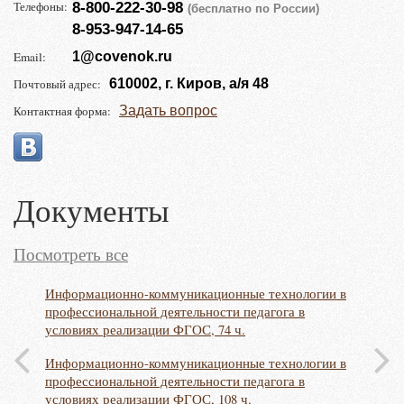
Телефоны:
8-800-222-30-98
(бесплатно по России)
8-953-947-14-65
Email:
1@covenok.ru
Почтовый адрес:
610002, г. Киров, а/я 48
Контактная форма:
Задать вопрос
Документы
Посмотреть все
ния
Информационно-коммуникационные технологии в
Аттест
профессиональной деятельности педагога в
Всерос
условиях реализации ФГОС, 74 ч.
ния
«Лучшая
Информационно-коммуникационные технологии в
индекс
профессиональной деятельности педагога в
и
Всерос
условиях реализации ФГОС, 108 ч.