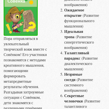
воображения)
Ожидаемое
открытие
(Развитие
функционального
мышления)
Идеальная
тропа
(Развитие
Пора отправляться в
синергетического
увлекательный
воображения)
творческий вояж вместе с
Талантливый
Совёнком! Его участники
парадокс
(Развитие
познакомятся с методами
диалектического
креативного мышления,
мышления)
помогающими
Незримые
формировать
соседи
(Развитие
метапредметные
системного
результаты обучения.
воображения)
Разгадывая хитроумные
Секретные
ситуации с Совёнком,
человечки
(Развитие
дети знакомятся с
талантливого
различными приёмами