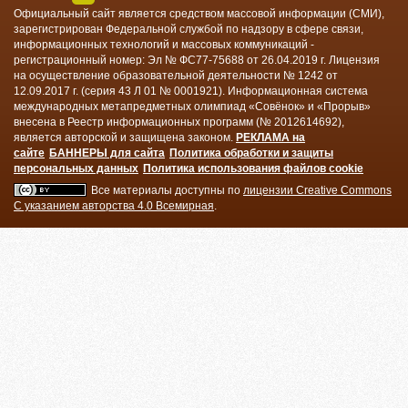
Официальный сайт
является средством массовой информации (СМИ),
зарегистрирован Федеральной службой по надзору в сфере связи,
информационных технологий и массовых коммуникаций -
регистрационный номер: Эл № ФС77-75688 от 26.04.2019 г. Лицензия
на осуществление образовательной деятельности № 1242 от
12.09.2017 г. (серия 43 Л 01 № 0001921). Информационная система
международных метапредметных олимпиад «Совёнок» и «Прорыв»
внесена в Реестр информационных программ (№ 2012614692),
является авторской и защищена законом.
РЕКЛАМА на
сайте
БАННЕРЫ для сайта
Политика обработки и защиты
персональных данных
Политика использования файлов cookie
Все материалы доступны по
лицензии Creative Commons
С указанием авторства 4.0 Всемирная
.