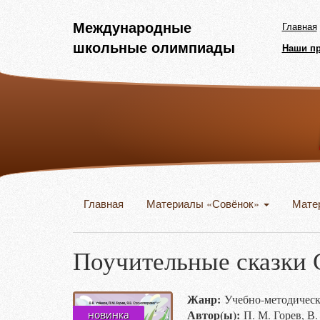
Международные
Главная
школьные олимпиады
Наши п
Главная
Материалы «Совёнок»
Мате
Поучительные сказки 
Жанр:
Учебно-методичес
Автор(ы):
П. М. Горев, В
новинка