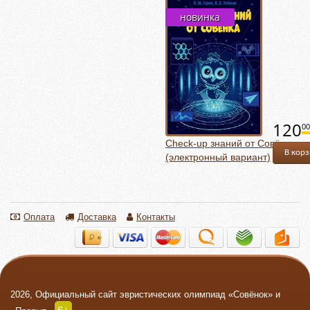
новинка
120
00
Check-up знаний от Совёнка
В кор
(электронный вариант)
Оплата
Доставка
Контакты
2026, Официальный сайт эвристических олимпиад «Совёнок» и