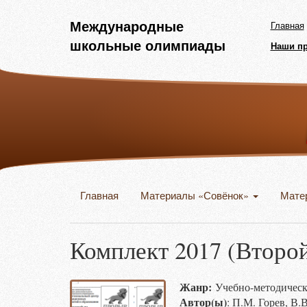
Международные
Главная
школьные олимпиады
Наши п
Главная
Материалы «Совёнок»
Мате
Комплект 2017 (Второй
Жанр:
Учебно-методическ
Автор(ы)
: П.М. Горев, В.