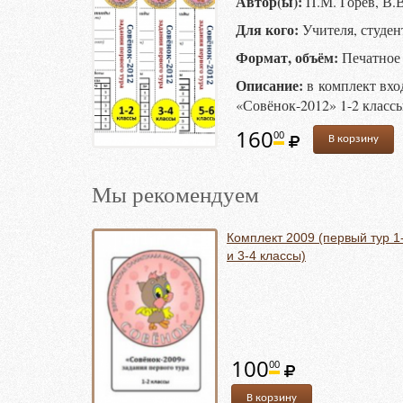
Автор(ы):
П.М. Горев, В.
Для кого:
Учителя, студен
Формат, объём:
Печатное 
Описание:
в комплект вход
«Совёнок-2012» 1-2 классы, 
160
00
В корзину
Мы рекомендуем
Комплект 2009 (первый тур 1
и 3-4 классы)
100
00
В корзину