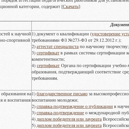
ционной категории, содержит [
Скачать
]:
Докуме
остей к научной
1) документ о квалификации (
удостоверение уст
урно-спортивной
требованиями ФЗ №273-ФЗ от 29.12.2012 г.);
2)
аттестат специалиста
по научному творчеству;
3)
сертификат
в рамках системы сертификации 
компетентности;
4)
сертификат
Органа по сертификации
учебно-
образования, подтверждающий соответствие
сре
требованиям.
 образования на
1)
благодарственное письмо
за высокопрофессио
я и воспитания
воспитанию молодежи;
2)
справка-подтверждение о публикации
в научн
3)
справка-подтверждение
о международной пуб
4)
диплом победителя или лауреата
Всероссийско
5)
диплом победителя или лауреата
Всероссийско