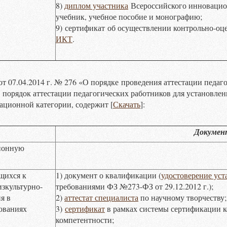
8)
диплом участника
Всероссийского инновацио
учебник, учебное пособие и монографию;
9) сертификат об осуществлении контрольно-оц
ИКТ
.
от 07.04.2014 г. № 276 «О порядке проведения аттестации педаг
 порядок аттестации педагогических работников для установле
ационной категории, содержит [
Скачать
]:
Докуме
ионную
щихся к
1) документ о квалификации (
удостоверение уст
изкультурно-
требованиями ФЗ №273-ФЗ от 29.12.2012 г.);
я в
2)
аттестат специалиста
по научному творчеству;
нованиях
3)
сертификат
в рамках системы сертификации 
компетентности;