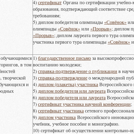
4)
сертификат
Органа по сертификации учебно-м
образования, подтверждающий соответствие сре
требованиям;
5) диплом победителя олимпиады
«Совёнок»
ил
олимпиады
«Совёнок»
или
«Прорыв»
; диплом 
«Прорыв»
; диплом лауреата первого тура олим
участника первого тура олимпиады
«Совёнок»
и
я обучающимися
1)
благодарственное письмо
за высокопрофессио
орингов, в том
воспитанию молодежи;
бностей
2)
справка-подтверждение о публикации
в научн
, творческой
3)
справка-подтверждение
о международной пуб
обучающихся и
4)
диплом (плакетка) участника
Всероссийского 
родных
5)
диплом победителя или лауреата
Всероссийско
6)
диплом победителя или лауреата
Всероссийско
7)
сертификат участника научной конференции
;
8)
сертификат участника
сетевого профессиональ
9)
диплом участника
Всероссийского инновацио
учебник, учебное пособие и монографию.
10) сертификат об осуществлении контрольно-о