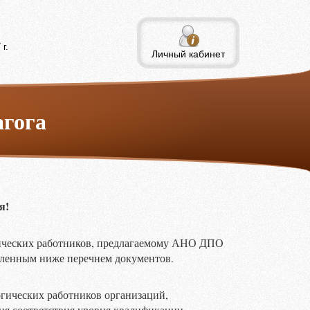
г.
Личный кабинет
агога
я!
ических работников, предлагаемому АНО ДПО
вленным ниже перечнем документов.
огических работников организаций,
ния соответствия уровня квалификации