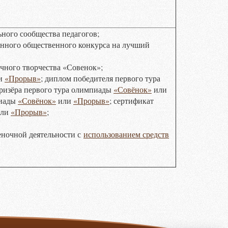
ного сообщества педагогов;
нного общественного конкурса на лучший
чного творчества «Совенок»;
и
«Прорыв»
; диплом победителя первого тура
призёра первого тура олимпиады
«Совёнок»
или
пиады
«Совёнок»
или
«Прорыв»
; сертификат
ли
«Прорыв»
;
еночной деятельности с
использованием средств