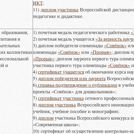
ИКТ
;
11)
диплом участника
Всероссийской дистанцио
педагогике и дидактике.
 образования,
1) почетная медаль педагогического работника
«
питания и
2) почетная медаль учащегося
«За верность науч
вательных
3) диплом победителя олимпиады
«Совёнок»
ил
ких коллективах
олимпиады
«Совёнок»
или
«Прорыв»
; диплом 
фессиональной
«Прорыв»
; диплом лауреата первого тура олим
ой и
участника первого тура олимпиады
«Совёнок»
и
4)
сертификат учащегося
об окончании курса нау
5)
диплом победителя или лауреата
Всероссийско
6)
справка-подтверждение о публикации
в учебн
проекты «Совёнок» для дошкольников»;
7)
сертификат участника
сетевого профессиональ
8)
диплом участника
Всероссийского инновацио
учебник, учебное пособие и монографию;
9)
диплом
участника
Всероссийского конкурса 
«Современная школа»;
10) сертификат об осуществлении контрольно-о