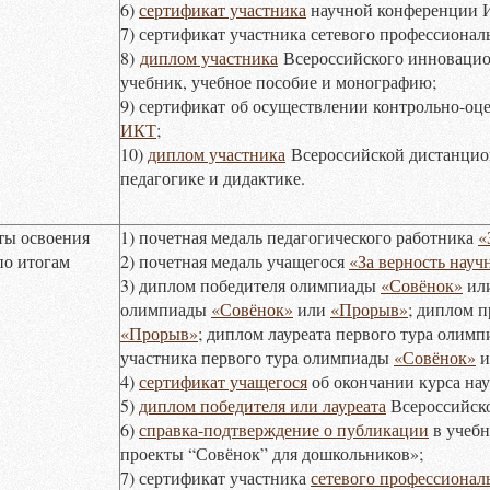
6)
сертификат участника
научной конференции 
7) сертификат участника сетевого профессиона
8)
диплом участника
Всероссийского инновацио
учебник, учебное пособие и монографию;
9) сертификат об осуществлении контрольно-оц
ИКТ
;
10)
диплом участника
Всероссийской дистанцио
педагогике и дидактике.
ты освоения
1) почетная медаль педагогического работника
«
по итогам
2) почетная медаль учащегося
«За верность науч
3) диплом победителя олимпиады
«Совёнок»
ил
олимпиады
«Совёнок»
или
«Прорыв»
; диплом 
«Прорыв»
; диплом лауреата первого тура олим
участника первого тура олимпиады
«Совёнок»
и
4)
сертификат учащегося
об окончании курса нау
5)
диплом победителя или лауреата
Всероссийско
6)
справка-подтверждение о публикации
в учебн
проекты “Совёнок” для дошкольников»;
7) сертификат участника
сетевого профессионал