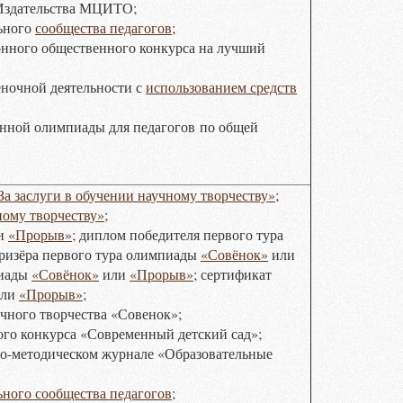
Издательства МЦИТО;
льного
сообщества педагогов
;
нного общественного конкурса на лучший
еночной деятельности с
использованием средств
нной олимпиады для педагогов
по общей
За заслуги в обучении научному творчеству»
;
ному творчеству»
;
и
«Прорыв»
; диплом победителя первого тура
призёра первого тура олимпиады
«Совёнок»
или
пиады
«Совёнок»
или
«Прорыв»
; сертификат
ли
«Прорыв»
;
чного творчества «Совенок»;
го конкурса «Современный детский сад»;
о-методическом журнале «Образовательные
ьного сообщества педагогов
;