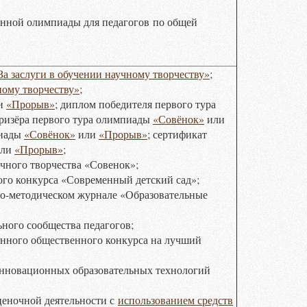
нной олимпиады для педагогов
по общей
За заслуги в обучении научному творчеству»
;
ному творчеству»
;
и
«Прорыв»
; диплом победителя первого тура
призёра первого тура олимпиады
«Совёнок»
или
пиады
«Совёнок»
или
«Прорыв»
; сертификат
ли
«Прорыв»
;
чного творчества «Совенок»;
го конкурса «Современный детский сад»;
о-методическом журнале «Образовательные
ного сообщества педагогов;
нного общественного конкурса на лучший
инновационных образовательных технологий
ценочной деятельности с
использованием средств