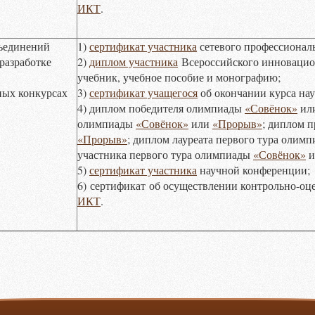
ИКТ
.
бъединений
1)
сертификат участника
сетевого профессиональ
разработке
2)
диплом участника
Всероссийского инновацио
учебник, учебное пособие и монографию;
ных конкурсах
3)
сертификат учащегося
об окончании курса нау
4) диплом победителя олимпиады
«Совёнок»
ил
олимпиады
«Совёнок»
или
«Прорыв»
; диплом 
«Прорыв»
; диплом лауреата первого тура олим
участника первого тура олимпиады
«Совёнок»
и
5)
сертификат участника
научной конференции;
6) сертификат об осуществлении контрольно-оц
ИКТ
.