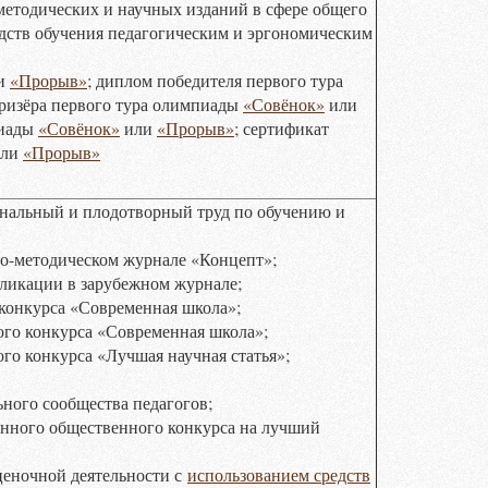
етодических и научных изданий в сфере общего
дств обучения педагогическим и эргономическим
и
«Прорыв»
; диплом победителя первого тура
призёра первого тура олимпиады
«Совёнок»
или
пиады
«Совёнок»
или
«Прорыв»
; сертификат
ли
«Прорыв»
нальный и плодотворный труд по обучению и
о-методическом журнале «Концепт»;
ликации в зарубежном журнале;
конкурса «Современная школа»;
го конкурса «Современная школа»;
го конкурса «Лучшая научная статья»;
ного сообщества педагогов;
нного общественного конкурса на лучший
ценочной деятельности с
использованием средств